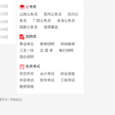
月25日
公考类
月25日
云南公务员
贵州公务员
四川公
务员
广西公务员
各省公务员
月24日
国家公务员
选调遴选
月24日
招聘类
月24日
事业单位
教师招聘
特岗教师
三支一扶
志 愿 者
银行招聘
国企招聘
各类考试
学历升学
会计考试
职业资格
外语考试
医学考试
工程考试
教师资格
频平台
|
手机站点