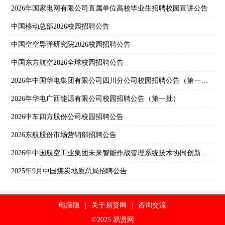
2026年国家电网有限公司直属单位高校毕业生招聘校园宣讲公告
中国移动总部2026校园招聘公告
中国空空导弹研究院2026校园招聘公告
中国东方航空2026全球校园招聘公告
2026年中国华电集团有限公司四川分公司校园招聘公告（第一批）
2026年华电广西能源有限公司校园招聘公告（第一批）
2026中车四方股份公司校园招聘公告
2026东航股份市场营销部招聘公告
2026年中国航空工业集团未来智能作战管理系统技术协同创新中心（北京）校园招聘公告
2025年9月中国煤炭地质总局招聘公告
电脑版
|
关于易贤网
|
咨询交流
©2025 易贤网