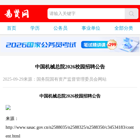
首页
学历
公务员
事业单位
全部分类
中国机械总院2026校园招聘公告
2025-09-29来源：国务院国有资产监督管理委员会网站
中国机械总院2026校园招聘公告
来源：
http://www.sasac.gov.cn/n2588035/n2588325/n2588350/c34534183/cont
ent.html